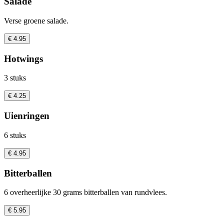
Salade
Verse groene salade.
€ 4.95
Hotwings
3 stuks
€ 4.25
Uienringen
6 stuks
€ 4.95
Bitterballen
6 overheerlijke 30 grams bitterballen van rundvlees.
€ 5.95