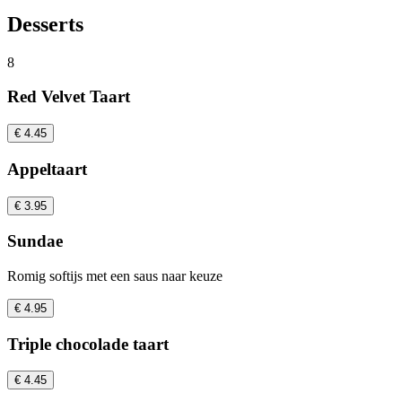
Desserts
8
Red Velvet Taart
€ 4.45
Appeltaart
€ 3.95
Sundae
Romig softijs met een saus naar keuze
€ 4.95
Triple chocolade taart
€ 4.45