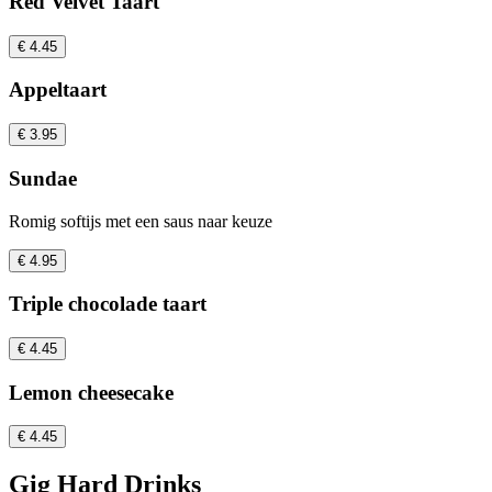
Red Velvet Taart
€ 4.45
Appeltaart
€ 3.95
Sundae
Romig softijs met een saus naar keuze
€ 4.95
Triple chocolade taart
€ 4.45
Lemon cheesecake
€ 4.45
Gig Hard Drinks