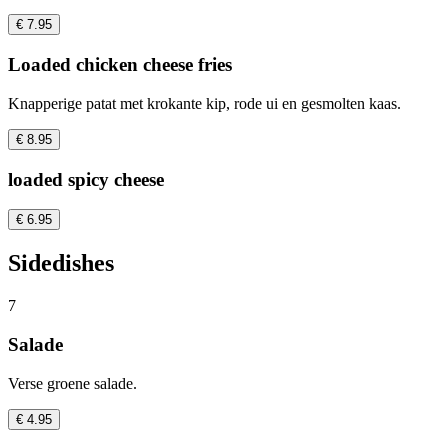
€ 7.95
Loaded chicken cheese fries
Knapperige patat met krokante kip, rode ui en gesmolten kaas.
€ 8.95
loaded spicy cheese
€ 6.95
Sidedishes
7
Salade
Verse groene salade.
€ 4.95